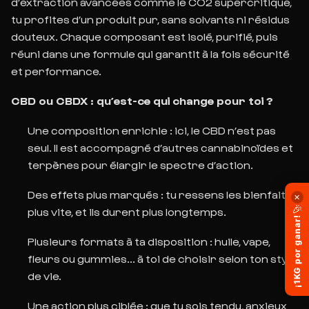
d’extraction avancées comme le CO2 supercritique,
tu profites d’un produit pur,
sans solvants ni résidus
douteux. Chaque composant est isolé, purifié, puis
réuni dans une formule qui garantit à la fois sécurité
et performance.
CBD ou CBDX : qu’est-ce qui change pour toi ?
Une composition enrichie
: ici, le CBD n’est pas
seul. Il est accompagné d’autres cannabinoïdes et
terpènes pour élargir le spectre d’action.
Des effets plus marqués
: tu ressens les bienfaits
✕
🎉
plus vite, et ils durent plus longtemps.
¡1KG por ganar!
Plusieurs formats à ta disposition
: huile, vape,
fleurs ou gummies... à toi de choisir
selon ton style
de vie.
Une action plus ciblée
: que tu sois tendu, anxieux