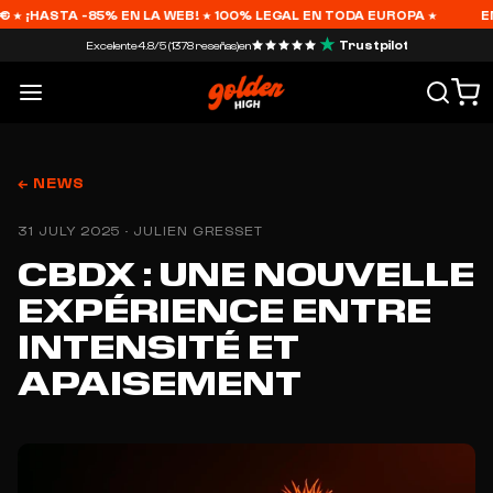
 ¡HASTA -85% EN LA WEB! ★ 100% LEGAL EN TODA EUROPA ★
ENVÍO
Trustpilot
Excelente
4.8/5 (1378 reseñas)
en
← NEWS
31 JULY 2025 · JULIEN GRESSET
CBDX : UNE NOUVELLE
EXPÉRIENCE ENTRE
INTENSITÉ ET
APAISEMENT