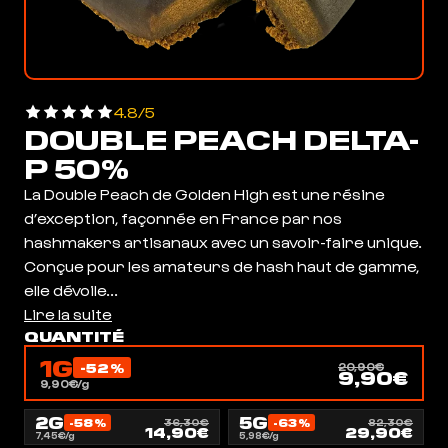
4.8/5
DOUBLE PEACH DELTA-
P 50%
La Double Peach de Golden High est une résine
d’exception, façonnée en France par nos
hashmakers artisanaux avec un savoir-faire unique.
Conçue pour les amateurs de hash haut de gamme,
elle dévoile...
Lire la suite
QUANTITÉ
1G
-52%
20,90€
9,90€
9,90€/g
2G
5G
-58%
-63%
36,30€
82,30€
14,90€
29,90€
7,45€/g
5,98€/g