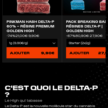
PINKMAN HASH DELTA-P
PACK BREAKING BAD
60% – RÉSINE PREMIUM
RÉSINES DELTA-P |
GOLDEN HIGH
GOLDEN HIGH
-74%
21,00€
9,90€
-67%
80,90€
27,90€
AJOUTER
9,90€
AJOUTER
27,
C'EST QUOI LE DELTA-P
?
Le High qui tabasse
Le Delta-P est la nouvelle molécule star du cannabis