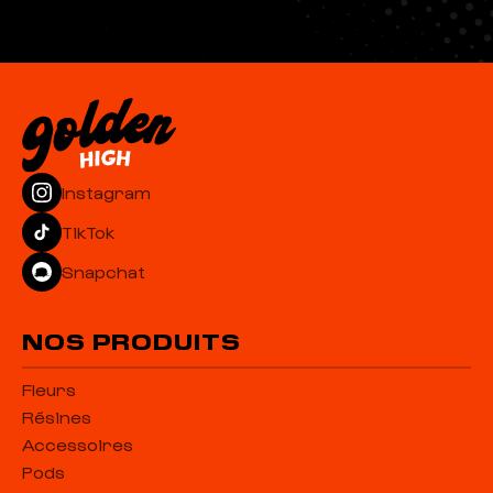
Le Delta-P peut être consommé de plusieurs façons : en
vaporisation, en infusion, ou en edible. Nous recommandons de
commencer par de petites doses et d'augmenter
progressivement selon vos préférences.
Instagram
TikTok
Snapchat
NOS PRODUITS
Fleurs
Résines
Accessoires
Pods