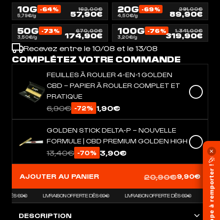
10G
20G
-64%
-69%
162,00€
291,00€
57,90€
89,90€
5,79€/g
4,50€/g
50G
100G
-73%
-76%
670,00€
1.341,00€
174,90€
319,90€
3,50€/g
3,20€/g
Recevez entre le 10/08 et le 13/08
COMPLÉTEZ VOTRE COMMANDE
FEUILLES À ROULER 4-EN-1 GOLDEN
CBD – PAPIER À ROULER COMPLET ET
PRATIQUE
6,90€
1,90€
-72%
GOLDEN STICK DELTA-P – NOUVELLE
FORMULE | CBD PREMIUM GOLDEN HIGH
13,40€
3,90€
✕
-70%
🎉
1KG de frappe à remporter !
20,90€
AJOUTER AU PANIER
9,90€
E DÈS 69€
LIVRAISON OFFERTE DÈS 69€
LIVRAISON OFFERTE DÈS 69€
DESCRIPTION