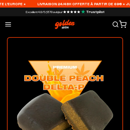
 L'EUROPE ★
LIVRAISON 24/48H OFFERTE À PARTIR DE 69€ ★ JUSQ
Trustpilot
Excellent
4.8/5 (1378 avis)
sur