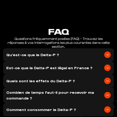
FAQ
Questions fréquemment posées (FAQ) - Trouvez les
réponses à vos interrogations les plus courantes dans cette
section.
Qu'est-ce que le Delta-P ?
Le Delta-P est un cannabinoïde légal qui offre des effets
similaires au THC traditionnel mais avec une structure
Est-ce que le Delta-P est légal en France ?
moléculaire différente. Il est parfaitement légal en France et
dans l'Union Européenne.
Oui, le Delta-P est 100% légal en France et dans toute l'Union
Européenne. Nos produits respectent la réglementation en
Quels sont les effets du Delta-P ?
vigueur et contiennent moins de 0.3% de THC.
Le Delta-P procure un effet relaxant et planant similaire au
Combien de temps faut-il pour recevoir ma
cannabis traditionnel. Il améliore le sommeil, réduit le stress et
l'anxiété, tout en restant dans un cadre légal.
commande ?
Nous expédions toutes les commandes sous 24h. La livraison est
effectuée en 24 à 48h par Colissimo ou Chronopost. La
Comment consommer le Delta-P ?
livraison est offerte à partir de 69€ d'achat.