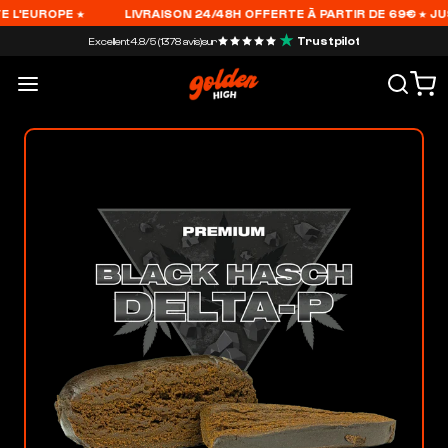
L'EUROPE ★
LIVRAISON 24/48H OFFERTE À PARTIR DE 69€ ★ JUSQU
Trustpilot
Excellent
4.8/5 (1378 avis)
sur