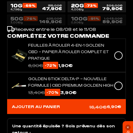
10G
20G
-69%
-73%
155,00€
306,00€
47,90€
79,90€
4,79€/g
4,00€/g
50G
100G
-76%
-91%
625,00€
1.043,00€
149,90€
89,90€
3,00€/g
0,90€/g
Recevez entre le 08/08 et le 11/08
COMPLÉTEZ VOTRE COMMANDE
FEUILLES À ROULER 4-EN-1 GOLDEN
CBD – PAPIER À ROULER COMPLET ET
PRATIQUE
6,90€
1,90€
-72%
GOLDEN STICK DELTA-P – NOUVELLE
FORMULE | CBD PREMIUM GOLDEN HIGH
13,40€
3,90€
-70%
16,40€
AJOUTER AU PANIER
6,90€
Une quantité épuisée ? Sois prévenu dès son
✕
🎉
retour :