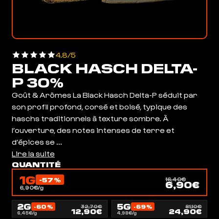
4.8/5
BLACK HASCH DELTA-
P 30%
Goût & Arômes La Black Hasch Delta-P séduit par
son profil profond, corsé et boisé, typique des
haschs traditionnels à texture sombre. À
l’ouverture, des notes intenses de terre et
d’épices se ...
Lire la suite
QUANTITÉ
1G
-57%
16,40€
6,90€
6,90€/g
2G
5G
-60%
-69%
32,70€
81,10€
12,90€
24,90€
6,45€/g
4,98€/g