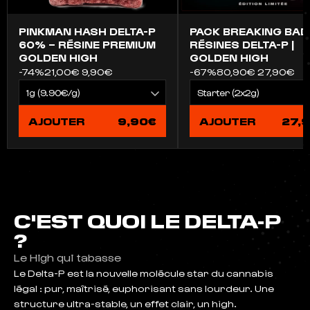
PINKMAN HASH DELTA-P
PACK BREAKING BAD
60% – RÉSINE PREMIUM
RÉSINES DELTA-P |
GOLDEN HIGH
GOLDEN HIGH
-74%
21,00€
9,90€
-67%
80,90€
27,90€
AJOUTER
9,90€
AJOUTER
27,
C'EST QUOI LE DELTA-P
?
Le High qui tabasse
Le Delta-P est la nouvelle molécule star du cannabis
légal : pur, maîtrisé, euphorisant sans lourdeur. Une
structure ultra-stable, un effet clair, un high.