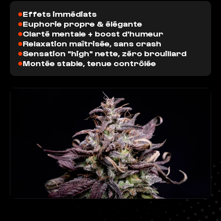
•
Effets immédiats
•
Euphorie propre & élégante
•
Clarté mentale + boost d'humeur
•
Relaxation maîtrisée, sans crash
•
Sensation "high" nette, zéro brouillard
•
Montée stable, tenue contrôlée