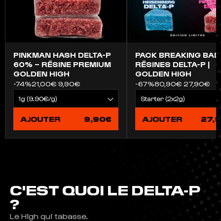
PINKMAN HASH DELTA-P
PACK BREAKING BAD
60% – RÉSINE PREMIUM
RÉSINES DELTA-P |
GOLDEN HIGH
GOLDEN HIGH
-74%
21,00€
9,90€
-67%
80,90€
27,90€
AJOUTER
9,90€
AJOUTER
27,
C'EST QUOI LE DELTA-P
?
Le High qui tabasse.