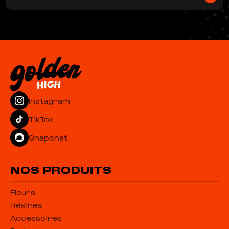
livraison est offerte à partir de 69€ d'achat.
Le Delta-P peut être consommé de plusieurs façons : en
vaporisation, en infusion, ou en edible. Nous recommandons de
commencer par de petites doses et d'augmenter
progressivement selon vos préférences.
Instagram
TikTok
Snapchat
NOS PRODUITS
Fleurs
Résines
Accessoires