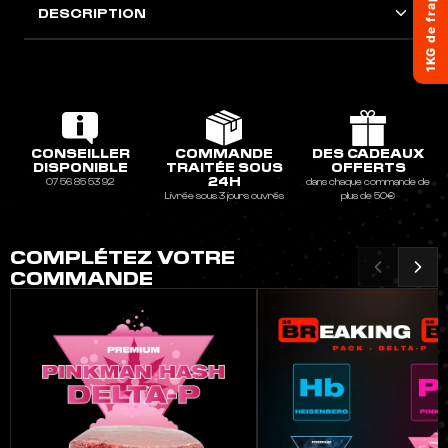
DESCRIPTION
CONSEILLER
COMMANDE
DES CADEAUX
DISPONIBLE
TRAITÉE SOUS
OFFERTS
24H
07 56 85 53 92
dans chaque commande de
Livrée sous 3 jours ouvrés
plus de 50€
COMPLÉTEZ VOTRE
COMMANDE