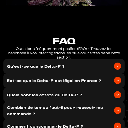
FAQ
Questions fréquemment posées (FAQ) - Trouvez les
réponses à vos interrogations les plus courantes dans cette
section.
Qu'est-ce que le Delta-P ?
Le Delta-P est un cannabinoïde légal qui offre des effets
similaires au THC traditionnel mais avec une structure
Est-ce que le Delta-P est légal en France ?
moléculaire différente. Il est parfaitement légal en France et
dans l'Union Européenne.
Oui, le Delta-P est 100% légal en France et dans toute l'Union
Européenne. Nos produits respectent la réglementation en
Quels sont les effets du Delta-P ?
vigueur et contiennent moins de 0.3% de THC.
Le Delta-P procure un effet relaxant et planant similaire au
Combien de temps faut-il pour recevoir ma
cannabis traditionnel. Il améliore le sommeil, réduit le stress et
l'anxiété, tout en restant dans un cadre légal.
commande ?
Nous expédions toutes les commandes sous 24h. La livraison est
effectuée en 24 à 48h par Colissimo ou Chronopost. La
Comment consommer le Delta-P ?