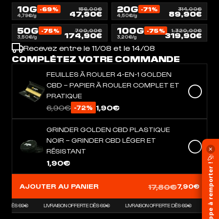
10G
20G
-69%
-71%
156,00€
314,00€
47,90€
89,90€
4,79€/g
4,50€/g
50G
100G
-75%
-75%
700,00€
1.320,00€
174,90€
319,90€
3,50€/g
3,20€/g
Recevez entre le 11/08 et le 14/08
COMPLÉTEZ VOTRE COMMANDE
FEUILLES À ROULER 4-EN-1 GOLDEN
CBD – PAPIER À ROULER COMPLET ET
PRATIQUE
6,90€
1,90€
-72%
GRINDER GOLDEN CBD PLASTIQUE
NOIR – GRINDER CBD LÉGER ET
✕
RÉSISTANT
🎉
1,90€
1KG de frappe à remporter !
17,80€
AJOUTER AU PANIER
7,90€
TE DÈS 69€
LIVRAISON OFFERTE DÈS 69€
LIVRAISON OFFERTE DÈS 69€