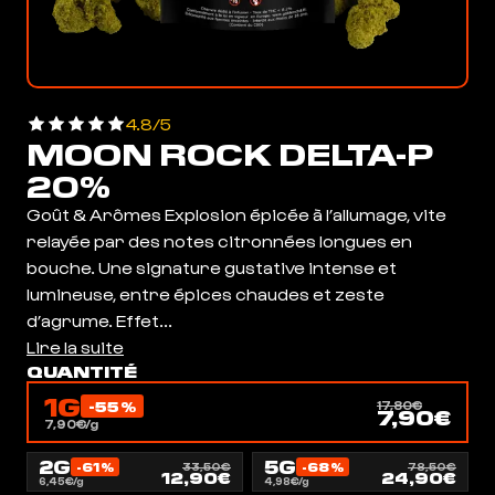
4.8/5
MOON ROCK DELTA-P
20%
Goût & Arômes Explosion épicée à l’allumage, vite
relayée par des notes citronnées longues en
bouche. Une signature gustative intense et
lumineuse, entre épices chaudes et zeste
d’agrume. Effet...
Lire la suite
QUANTITÉ
1G
-55%
17,80€
7,90€
7,90€/g
2G
5G
-61%
-68%
33,50€
78,50€
12,90€
24,90€
6,45€/g
4,98€/g