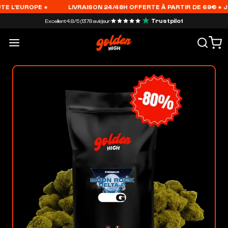
 L'EUROPE ★
LIVRAISON 24/48H OFFERTE À PARTIR DE 69€ ★ JUS
Trustpilot
Excellent
4.8/5 (1378 avis)
sur