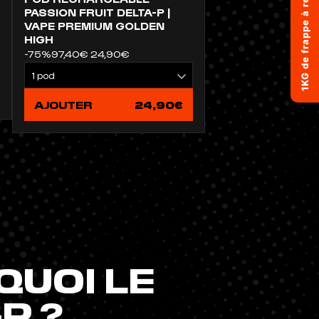
1KG de frappe à remporter !
PASSION FRUIT DELTA-P |
VAPE PREMIUM GOLDEN
HIGH
-75%
97,40€
24,90€
AJOUTER
24,90€
QUOI LE
P ?