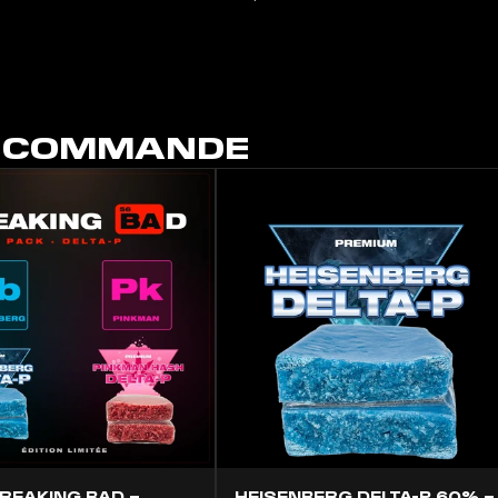
E COMMANDE
REAKING BAD –
HEISENBERG DELTA-P 60% –