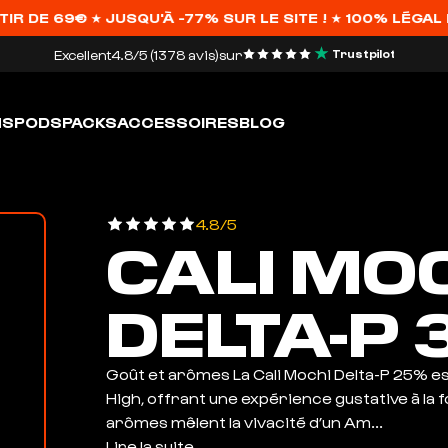
69€ ★ JUSQU'À -77% SUR LE SITE ! ★ 100% LÉGAL DANS 
Excellent
4.8/5 (1378 avis)
sur
Trustpilot
HS
PODS
PACKS
ACCESSOIRES
BLOG
4.8/5
CALI MO
DELTA-P 
Goût et arômes La Cali Mochi Delta-P 25% es
High, offrant une expérience gustative à la f
arômes mêlent la vivacité d’un Am...
Lire la suite