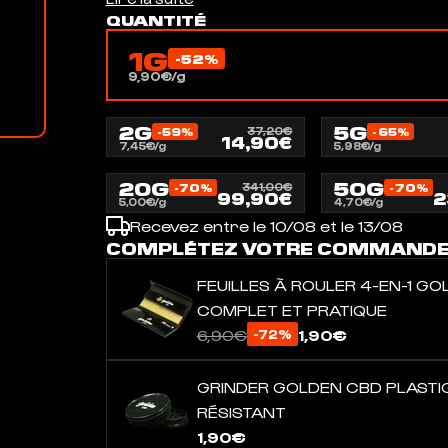
QUANTITÉ
1G
-52%
9,90€/g
2G
5G
-59%
37,20€
-65%
14,90€
7,45€/g
5,98€/g
20G
50G
-70%
341,00€
-70%
99,90€
2
5,00€/g
4,70€/g
Recevez entre le 10/08 et le 13/08
COMPLÉTEZ VOTRE COMMAND
FEUILLES À ROULER 4-EN-1 GO
COMPLET ET PRATIQUE
6,90€
1,90€
-72%
GRINDER GOLDEN CBD PLASTIQ
RÉSISTANT
1,90€