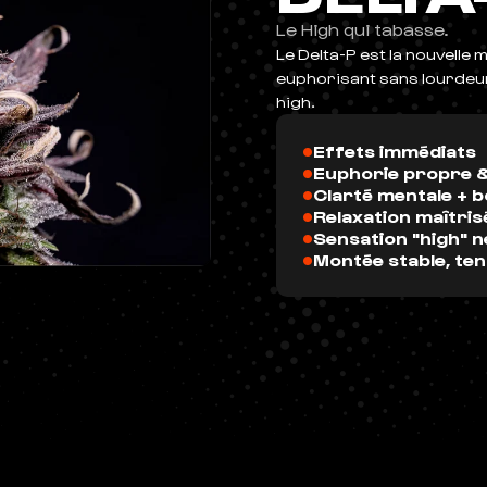
Le High qui tabasse.
Le Delta-P est la nouvelle m
euphorisant sans lourdeur. 
high.
•
Effets immédiats
•
Euphorie propre &
•
Clarté mentale + 
•
Relaxation maîtris
•
Sensation "high" n
•
Montée stable, te