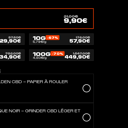
21,00€
9,90€
10G
87,50€
-67%
176,00€
29,90€
57,90€
5,79€/g
100G
792,00€
-70%
1.547,00€
34,90€
449,90€
4,50€/g
E
LDEN CBD – PAPIER À ROULER
UE NOIR – GRINDER CBD LÉGER ET