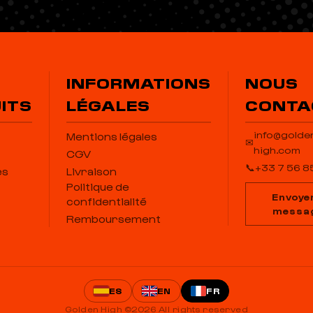
INFORMATIONS
NOUS
ITS
LÉGALES
CONTA
info@golde
Mentions légales
✉
high.com
CGV
📞
+33 7 56 8
es
Livraison
Politique de
Envoye
confidentialité
messa
Remboursement
ES
EN
FR
Golden High ©2026 All rights reserved