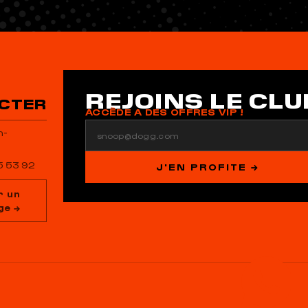
REJOINS LE CLU
CTER
ACCÈDE A DES OFFRES VIP !
Email
n-
5 53 92
J'EN PROFITE →
r un
ge →