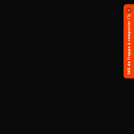
✕
🎉
1KG de frappe à remporter !