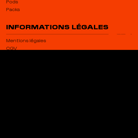
Pods
Packs
INFORMATIONS LÉGALES
Mentions légales
CGV
Livraison
Politique de confidentialité
Remboursement
NOUS CONTACTER
✉
info@golden-high.com
📞
+33 7 56 85 53 92
Envoyer un message →