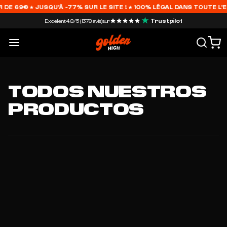
DE 69€ ★ JUSQU'À -77% SUR LE SITE ! ★ 100% LÉGAL DANS TOUTE L'E
Trustpilot
Excellent
4.8/5 (1378 avis)
sur
TODOS NUESTROS
PRODUCTOS