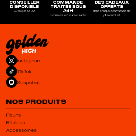
CONSEILLER
COMMANDE
DES CADEAUX
DISPONIBLE
TRAITÉE SOUS
OFFERTS
24H
07 56 85 53 92
dans chaque commande de
Livrée sous 3 jours ouvrés
plus de 50€
Instagram
TikTok
Snapchat
NOS PRODUITS
Fleurs
Résines
Accessoires