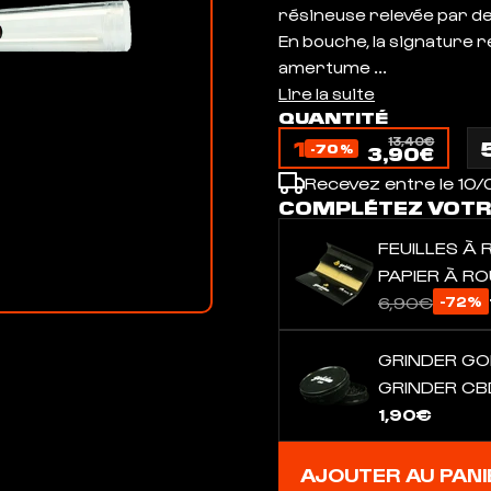
résineuse relevée par d
En bouche, la signature 
amertume ...
Lire la suite
QUANTITÉ
1
13,40€
-70%
3,90€
Recevez entre le 10/0
COMPLÉTEZ VOT
FEUILLES À 
PAPIER À R
6,90€
-72%
GRINDER GO
GRINDER CB
1,90€
AJOUTER AU PANI