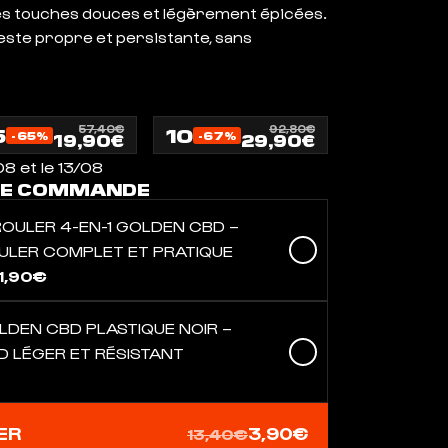
es touches douces et légèrement épicées.
reste propre et persistante, sans
5
57,40€
10
92,80€
-65%
-67%
19,90€
29,90€
8 et le 13/08
RE COMMANDE
ROULER 4-EN-1 GOLDEN CBD –
OULER COMPLET ET PRATIQUE
1,90€
LDEN CBD PLASTIQUE NOIR –
D LÉGER ET RÉSISTANT
ER
3,90€
13,40€