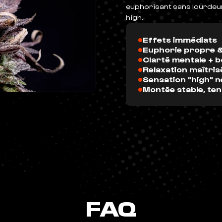
euphorisant sans lourdeur. 
high.
•
Effets immédiats
•
Euphorie propre &
•
Clarté mentale + 
•
Relaxation maîtris
•
Sensation "high" n
•
Montée stable, te
FAQ