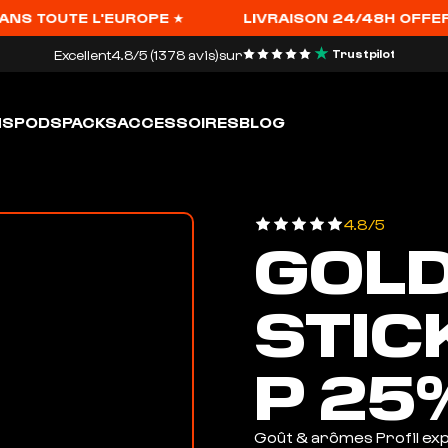
TOUTE L'EUROPE ★
LIVRAISON 24/48H OFFERTE À P
Excellent
4.8/5 (1378 avis)
sur
Trustpilot
HS
PODS
PACKS
ACCESSOIRES
BLOG
4.8/5
GOL
STIC
P 25
Goût & arômes Profil exp