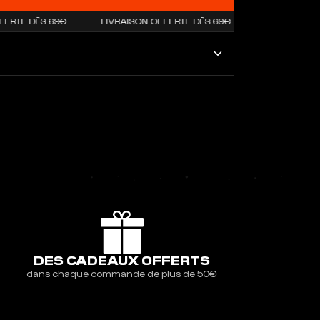
TE DÈS 69€
LIVRAISON OFFERTE DÈS 69€
LIVRAISON OFF
DES CADEAUX OFFERTS
dans chaque commande de plus de 50€