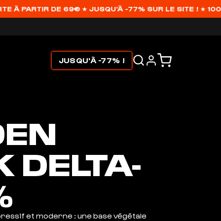
ARTIR DE 69€ ★ JUSQU'À -77% SUR LE SITE ! ★ 100% L
JUSQU'À -77% !
DEN
K DELTA-
%
ressif et moderne : une base végétale