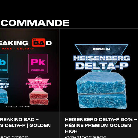
E COMMANDE
REAKING BAD –
HEISENBERG DELTA-P 60% –
S DELTA-P | GOLDEN
RÉSINE PREMIUM GOLDEN
HIGH
,90€
27,90€
-74%
21,00€
9,90€