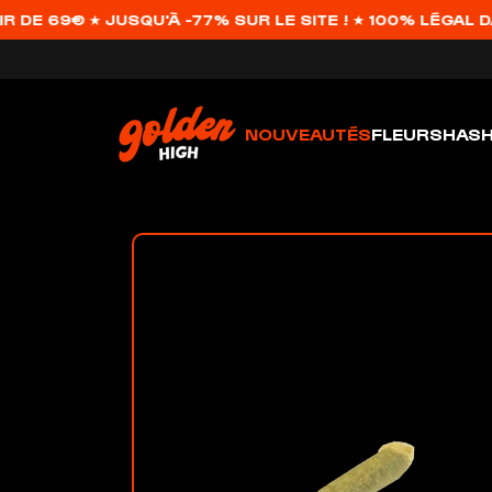
69€ ★ JUSQU'À -77% SUR LE SITE ! ★ 100% LÉGAL DANS 
NOUVEAUTÉS
FLEURS
HAS