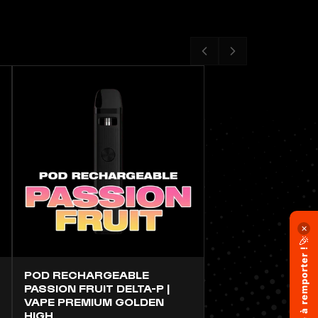
✕
🎉
1KG de frappe à remporter !
POD RECHARGEABLE
PASSION FRUIT DELTA-P |
VAPE PREMIUM GOLDEN
HIGH