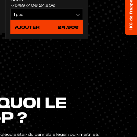
-75%
97,40€
24,90€
AJOUTER
24,90€
QUOI LE
P ?
olécule star du cannabis légal : pur, maîtrisé,