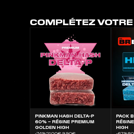
COMPLÉTEZ VOTR
PINKMAN HASH DELTA-P
PACK B
60% – RÉSINE PREMIUM
RÉSINE
GOLDEN HIGH
HIGH
-74%
21,00€
9,90€
-67%
80