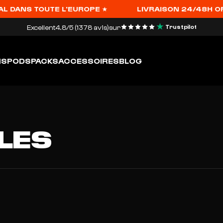
L DANS TOUTE L'EUROPE ★
LIVRAISON 24/48H OFFE
Excellent
4.8/5 (1378 avis)
sur
Trustpilot
HS
PODS
PACKS
ACCESSOIRES
BLOG
LES