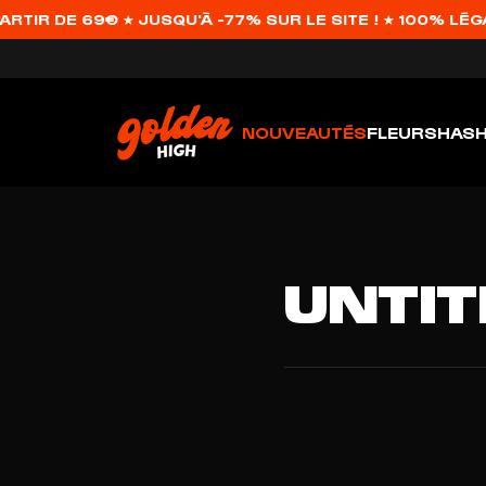
TIR DE 69€ ★ JUSQU'À -77% SUR LE SITE ! ★ 100% LÉGA
NOUVEAUTÉS
FLEURS
HAS
UNTIT