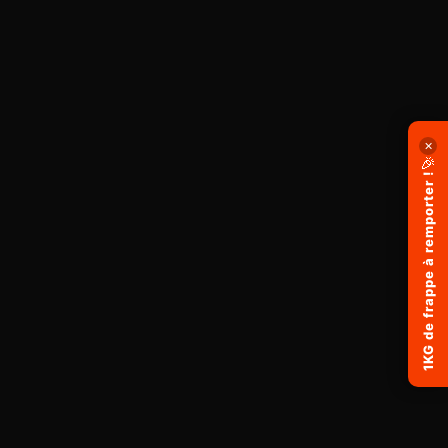
✕
🎉
1KG de frappe à remporter !