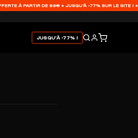
RTE À PARTIR DE 69€ ★ JUSQU'À -77% SUR LE SITE ! ★
JUSQU'À -77% !