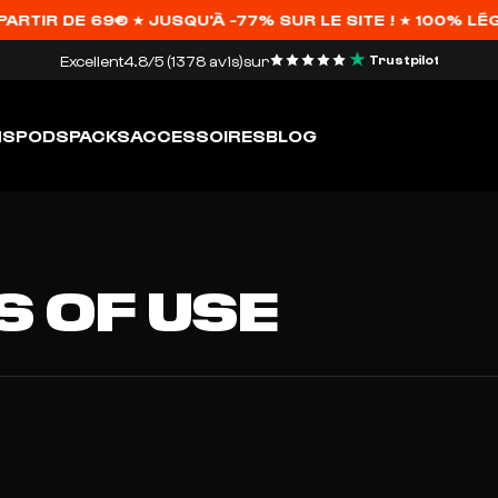
TIR DE 69€ ★ JUSQU'À -77% SUR LE SITE ! ★ 100% LÉG
Excellent
4.8/5 (1378 avis)
sur
Trustpilot
HS
PODS
PACKS
ACCESSOIRES
BLOG
 OF USE