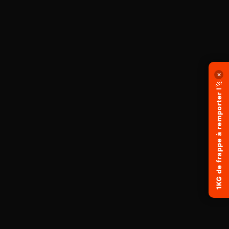
✕
🎉
1KG de frappe à remporter !