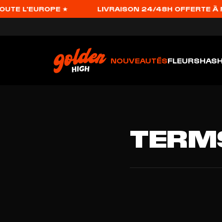
UTE L'EUROPE ★
LIVRAISON 24/48H OFFERTE À PAR
NOUVEAUTÉS
FLEURS
HAS
TERMS