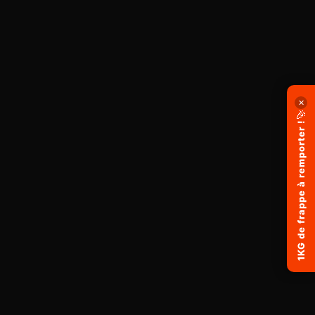
✕
🎉
1KG de frappe à remporter !