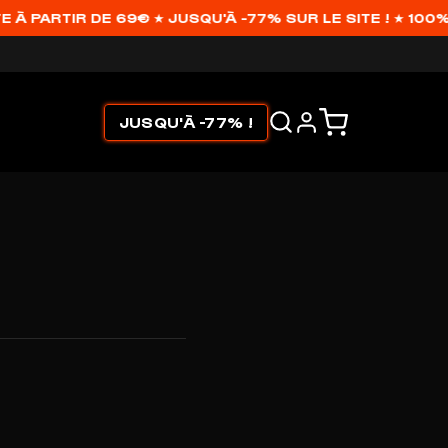
 PARTIR DE 69€ ★ JUSQU'À -77% SUR LE SITE ! ★ 100%
JUSQU'À -77% !