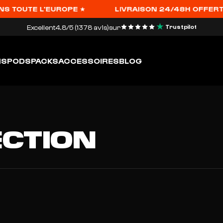
S TOUTE L'EUROPE ★
LIVRAISON 24/48H OFFERTE À
Excellent
4.8/5 (1378 avis)
sur
Trustpilot
HS
PODS
PACKS
ACCESSOIRES
BLOG
ECTION