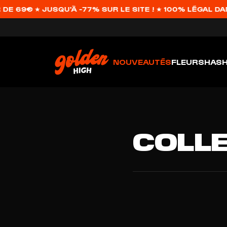
E 69€ ★ JUSQU'À -77% SUR LE SITE ! ★ 100% LÉGAL DAN
NOUVEAUTÉS
FLEURS
HAS
COLL