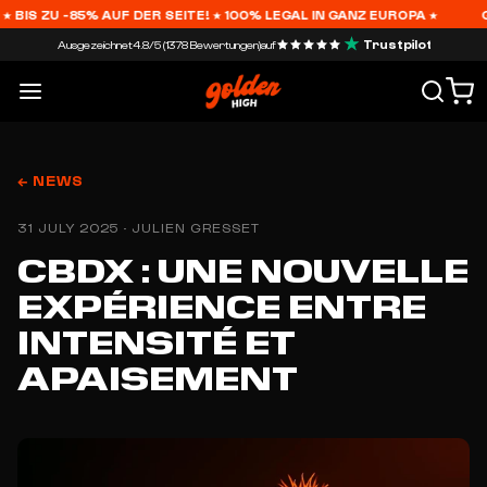
S ZU -85% AUF DER SEITE! ★ 100% LEGAL IN GANZ EUROPA ★
GRAT
Trustpilot
Ausgezeichnet
4.8/5 (1378 Bewertungen)
auf
← NEWS
31 JULY 2025 · JULIEN GRESSET
CBDX : UNE NOUVELLE
EXPÉRIENCE ENTRE
INTENSITÉ ET
APAISEMENT