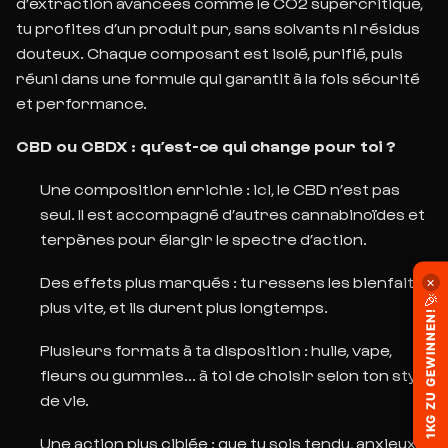
d’extraction avancées comme le CO2 supercritique,
tu profites d’un produit pur,
sans solvants ni résidus
douteux. Chaque composant est isolé, purifié, puis
réuni dans une formule qui garantit à la fois sécurité
et performance.
CBD ou CBDX : qu’est-ce qui change pour toi ?
Une composition enrichie
: ici, le CBD n’est pas
seul. Il est accompagné d’autres cannabinoïdes et
terpènes pour élargir le spectre d’action.
Des effets plus marqués
: tu ressens les bienfaits
✕
🎉
plus vite, et ils durent plus longtemps.
1KG ZU GEWINNEN!
Plusieurs formats à ta disposition
: huile, vape,
fleurs ou gummies... à toi de choisir
selon ton style
de vie.
Une action plus ciblée
: que tu sois tendu, anxieux