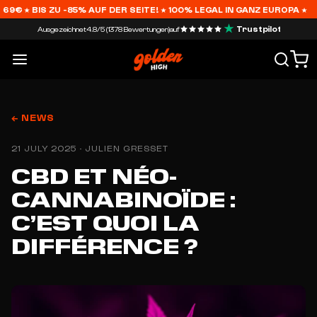
★ BIS ZU -85% AUF DER SEITE! ★ 100% LEGAL IN GANZ EUROPA ★
Trustpilot
Ausgezeichnet
4.8/5 (1378 Bewertungen)
auf
← NEWS
21 JULY 2025 · JULIEN GRESSET
CBD ET NÉO-
CANNABINOÏDE :
C’EST QUOI LA
DIFFÉRENCE ?