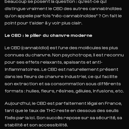
beaucoup se posent la question : qu’est
-ce qui
distingue vraiment le CBD
des autres cannabinoïdes
qu’on appelle parfois "néo
-cannabinoïdes" ? On fait le
point pour
t’aider à y voir plus clair.
Le CBD : le pilier du chanvre moderne
Le CBD (cannabidiol) est l’une des molécules les plus
connues du chanvre. Non psychotrope,
il est reconnu
pour ses effets relaxants, apaisants et anti-
inflammatoires. Le CBD est naturellement présent
dans les fleurs de chanvre industriel, ce qui facilite
son extraction et sa consommation sous différents
formats : huiles, fleurs, résines, gélules, infusions, etc.
Aujourd’hui, le CBD est parfaitement légal en France,
tant que le taux de THC reste en
dessous des seuils
fixés par la loi. Son succès repose sur sa sécurité, sa
stabilité et son accessibilité.