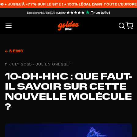
JUSQU'À -77% SUR LE SITE ! ★ 100% LÉGAL DANS TOUTE L'EUROPE ★
Trustpilot
Excellent
4.8/5 (1378 avis)
sur
← NEWS
11 JULY 2025 · JULIEN GRESSET
10-OH-HHC : QUE FAUT-
IL SAVOIR SUR CETTE
NOUVELLE MOLÉCULE
?