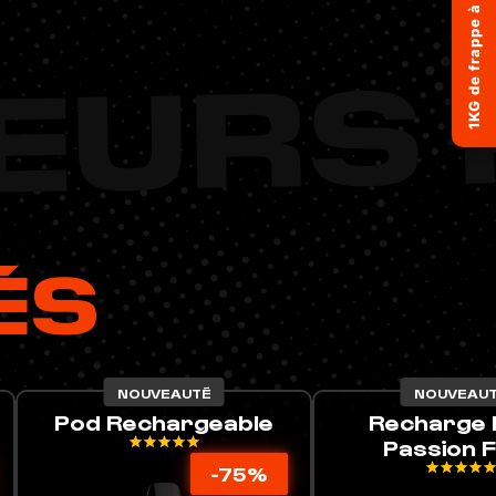
1KG de frappe à remporter !
LEURS
ÉS
NOUVEAUTÉ
NOUVEAUTÉ
Recharge Pods
Bruce Bann
Passion Fruit