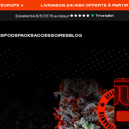
LIVRAISON 24/48H OFFERTE À PARTIR DE 69€ ★ JUSQ
Excellent
4.8/5 (1378 avis)
sur
Trustpilot
HS
PODS
PACKS
ACCESSOIRES
BLOG