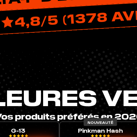
EUROPE
4,8/5 (13
LEURES V
os produits préférés en 20
NOUVEAUTÉ
nkman Hash
3X Filtré