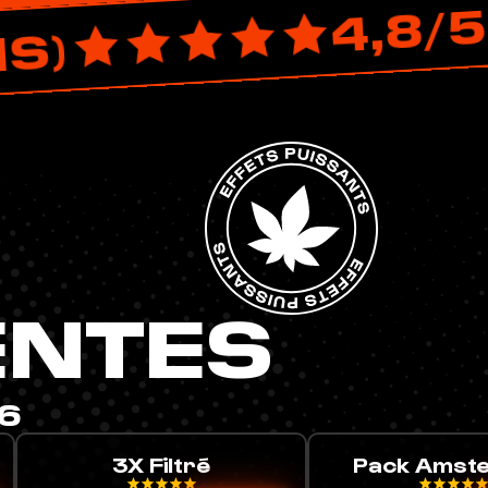
78 AVIS)
ENTES
26
Pack Amsterdam
Résine Lem