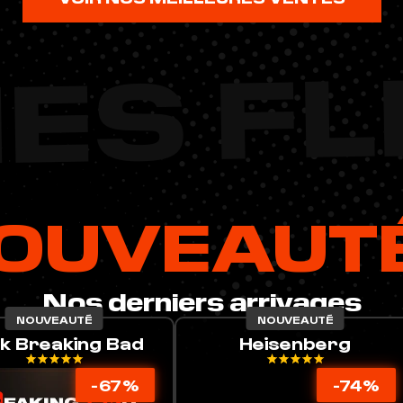
ES F
OUVEAUT
Nos derniers arrivages
NOUVEAUTÉ
NOUVEAUTÉ
eisenberg
Pod Rechargeable
-74%
-75%