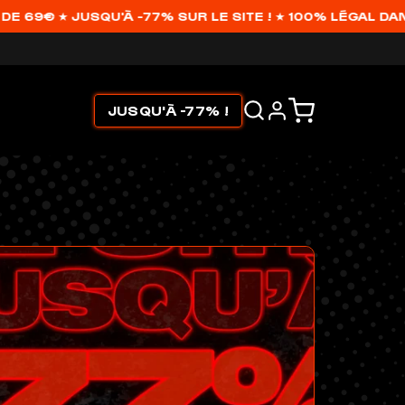
U'À -77% SUR LE SITE ! ★ 100% LÉGAL DANS TOUTE L'E
JUSQU'À -77% !