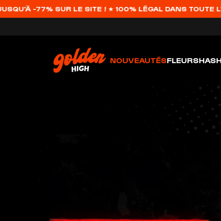
SUR LE SITE ! ★ 100% LÉGAL DANS TOUTE L'EUROPE ★
NOUVEAUTÉS
FLEURS
HAS