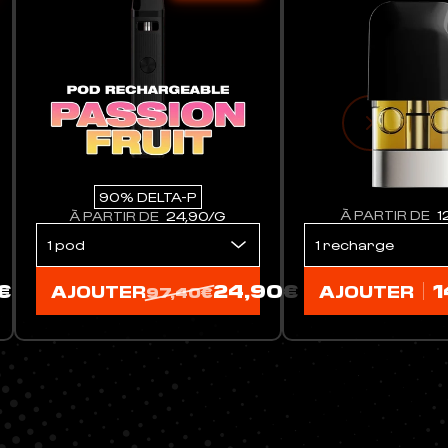
25% DELTA-P
À PARTIR DE
12,45/G
À PARTIR DE
4,5
€
14,90€
AJOUTER
AJOUTER
21,00