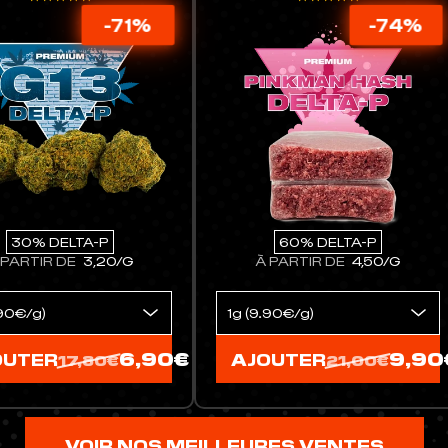
-69%
-74%
0% DELTA-P
40% DELTA-P
RTIR DE
4,50/G
À PARTIR DE
3,50/G
9,90€
9,90€
TER
AJOUTER
21,00€
18,70€
VOIR NOS MEILLEURES VENTES