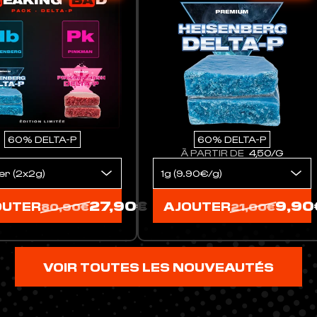
0% DELTA-P
90% DELTA-P
RTIR DE
4,50/G
À PARTIR DE
24,90/G
9,90€
24,90
TER
AJOUTER
21,00€
97,40€
VOIR TOUTES LES NOUVEAUTÉS